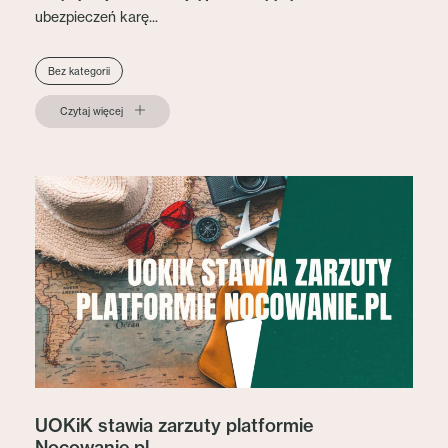
ubezpieczeń karę...
Bez kategorii
Czytaj więcej
UOKiK stawia zarzuty platformie
Nocowanie.pl