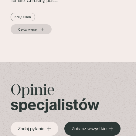
Tomasz Chróstny, post...
KNF/UOKIK
Czytaj więcej
Opinie
specjalistów
Zadaj pytanie
Zobacz wszystkie