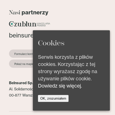
partnerzy
Nasi
beinsured@beinsured.pl
Cookies
Formularz kontaktowy
Serwis korzysta z plików
cookies. Korzystając z tej
Pokaż na mapie
strony wyrażasz zgodę na
używanie plików cookie.
BeInsured Sp. z o.o.
Dowiedz się więcej.
Al. Solidarności 153 lok. 2
00-877 Warszawa
OK, zrozumiałem