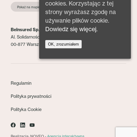
cookies. Korzystając z tej
Pokaż na mapie
strony wyrażasz zgodę na
używanie plików cookie.
Dowiedz się więcej.
BeInsured Sp. z o.o.
Al. Solidarności 153 lok. 2
00-877 Warszawa
OK, zrozumiałem
Regulamin
Polityka prywatności
Polityka Cookie
Realizacja: NOVEO -
Agencja interaktywna