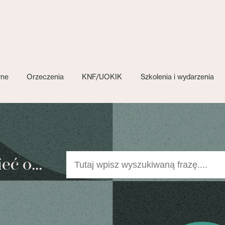
wne
Orzeczenia
KNF/UOKIK
Szkolenia i wydarzenia
ć o...