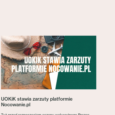
UOKiK stawia zarzuty platformie
Nocowanie.pl
Tuż przed rozpoczęciem sezonu wakacyjnego Prezes