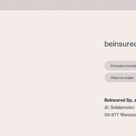
beinsure
Formularz konta
Pokaż na mapie
BeInsured Sp. z
Al. Solidarności 
00-877 Warsza