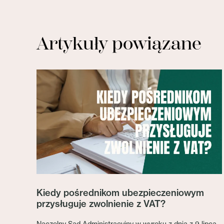
Artykuły powiązane
Kiedy pośrednikom ubezpieczeniowym
przysługuje zwolnienie z VAT?
Naczelny Sąd Administracyjny w wyroku z dnia z 9 lipca