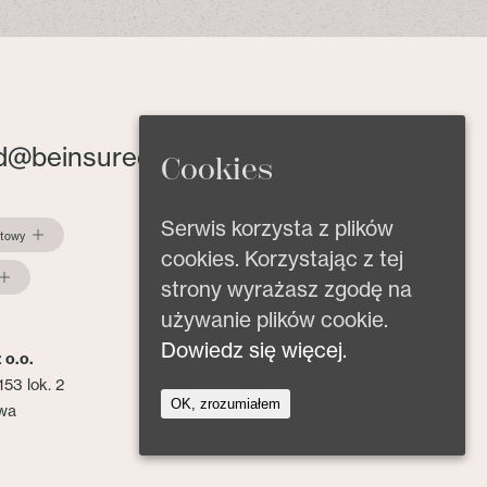
d@beinsured.pl
Cookies
Serwis korzysta z plików
ktowy
cookies. Korzystając z tej
strony wyrażasz zgodę na
używanie plików cookie.
Dowiedz się więcej.
 o.o.
153 lok. 2
OK, zrozumiałem
wa