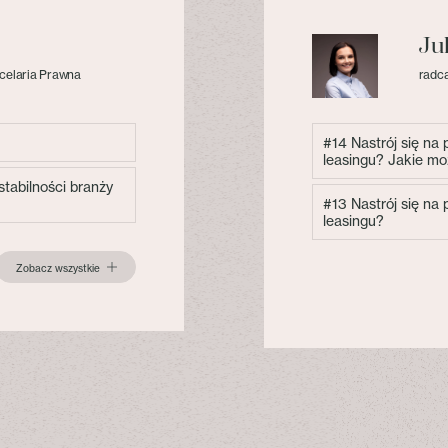
Ju
celaria Prawna
radca
#14 Nastrój się na
leasingu? Jakie mo
tabilności branży
#13 Nastrój się na
leasingu?
Zobacz wszystkie