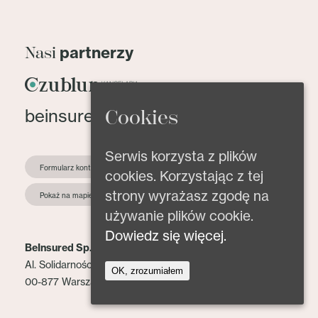
partnerzy
Nasi
Cookies
beinsured@beinsured.pl
Serwis korzysta z plików
Formularz kontaktowy
cookies. Korzystając z tej
strony wyrażasz zgodę na
Pokaż na mapie
używanie plików cookie.
Dowiedz się więcej.
BeInsured Sp. z o.o.
Al. Solidarności 153 lok. 2
OK, zrozumiałem
00-877 Warszawa