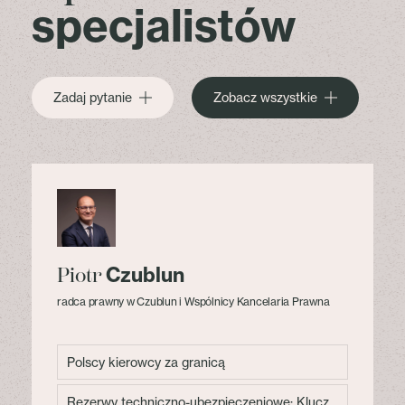
specjalistów
Zadaj pytanie
Zobacz wszystkie
Czublun
Piotr
radca prawny w Czublun i Wspólnicy Kancelaria Prawna
Polscy kierowcy za granicą
Rezerwy techniczno-ubezpieczeniowe: Klucz