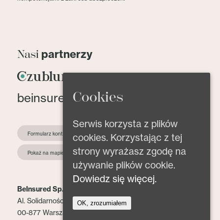
partnerzy
Nasi
Cookies
beinsured@beinsured.pl
Serwis korzysta z plików
Formularz kontaktowy
cookies. Korzystając z tej
strony wyrażasz zgodę na
Pokaż na mapie
używanie plików cookie.
Dowiedz się więcej.
BeInsured Sp. z o.o.
Al. Solidarności 153 lok. 2
OK, zrozumiałem
00-877 Warszawa