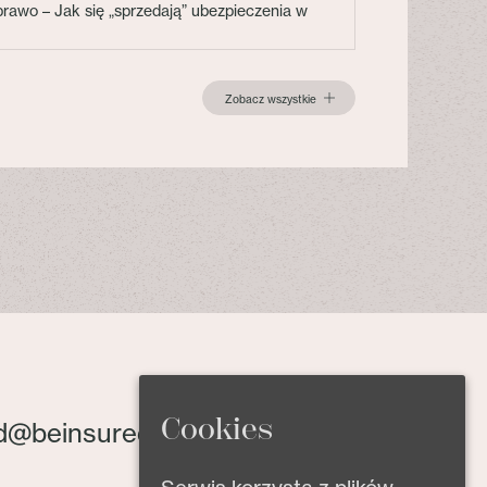
 prawo – Jak się „sprzedają” ubezpieczenia w
Zobacz wszystkie
Cookies
d@beinsured.pl