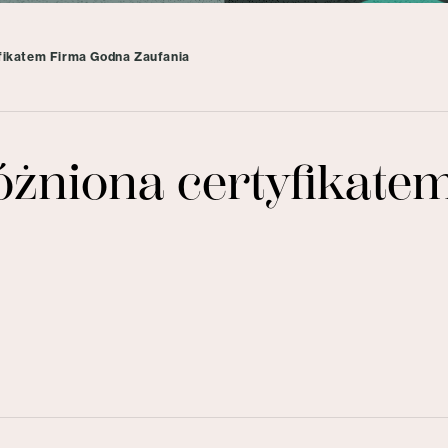
yfikatem Firma Godna Zaufania
różniona certyfikat