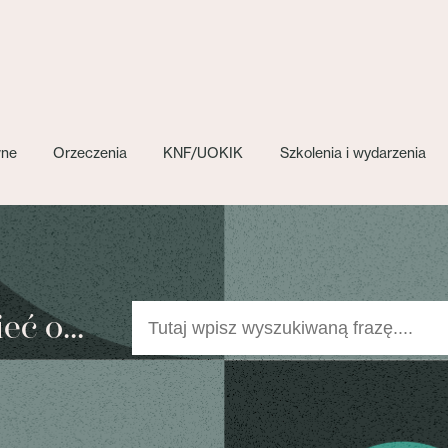
wne
Orzeczenia
KNF/UOKIK
Szkolenia i wydarzenia
ć o...