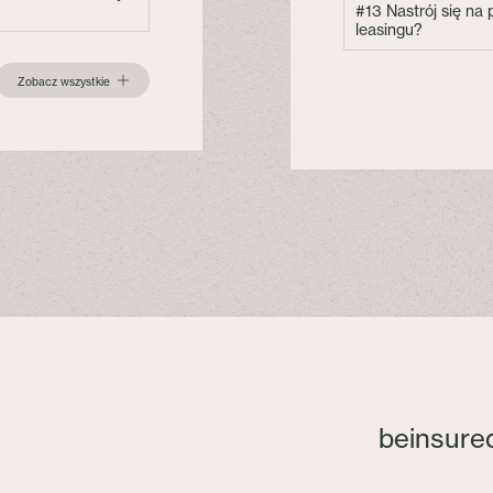
#13 Nastrój się na
leasingu?
Zobacz wszystkie
beinsure