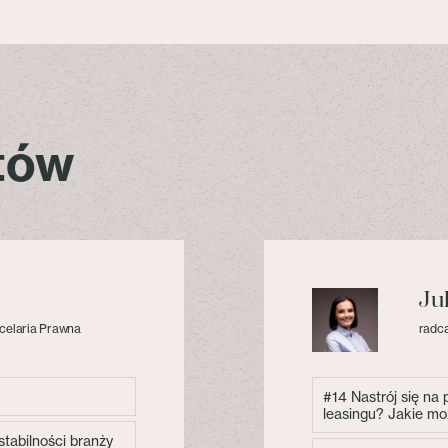
stów
Ju
celaria Prawna
radca
#14 Nastrój się na
leasingu? Jakie mo
tabilności branży