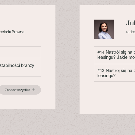
Ju
celaria Prawna
radca
#14 Nastrój się na
leasingu? Jakie mo
tabilności branży
#13 Nastrój się na
leasingu?
Zobacz wszystkie