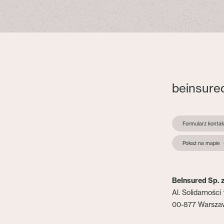
beinsure
Formularz konta
Pokaż na mapie
BeInsured Sp. z
Al. Solidarności 
00-877 Warsza