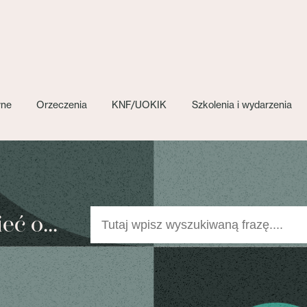
wne
Orzeczenia
KNF/UOKIK
Szkolenia i wydarzenia
ć o...