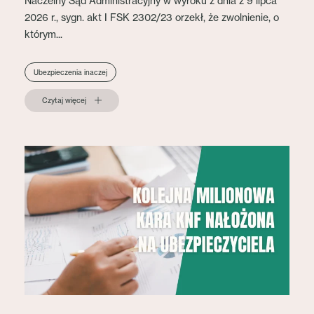
Naczelny Sąd Administracyjny w wyroku z dnia z 9 lipca
2026 r., sygn. akt I FSK 2302/23 orzekł, że zwolnienie, o
którym...
Ubezpieczenia inaczej
Czytaj więcej