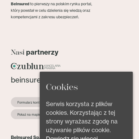
BeInsured
to pierwszy na polskim rynku portal,
który powstał w celu dzielenia się wiedzą oraz
kompetencjami z zakresu ubezpieczeń.
partnerzy
Nasi
beinsured@beinsured.pl
Cookies
Serwis korzysta z plików
Formularz kontaktowy
cookies. Korzystając z tej
Pokaż na mapie
strony wyrażasz zgodę na
używanie plików cookie.
BeInsured Sp. z o.o.
Dowiedz się więcej.