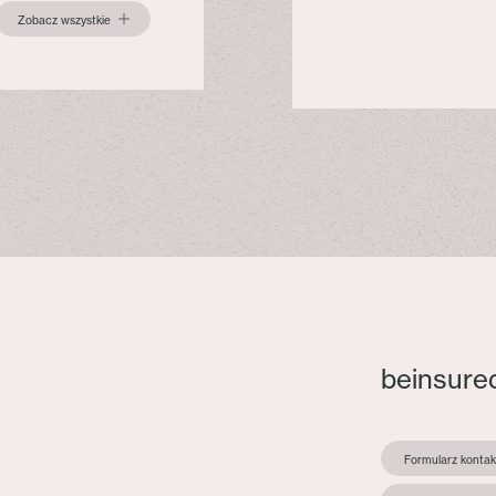
Zobacz wszystkie
beinsure
Formularz konta