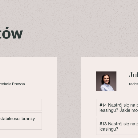
stów
Ju
celaria Prawna
radca
#14 Nastrój się na
leasingu? Jakie mo
tabilności branży
#13 Nastrój się na
leasingu?