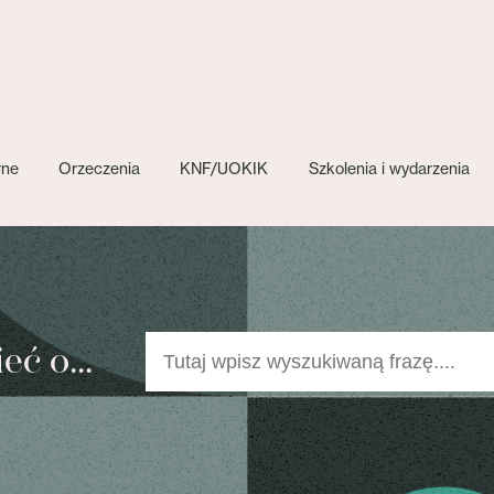
wne
Orzeczenia
KNF/UOKIK
Szkolenia i wydarzenia
ć o...