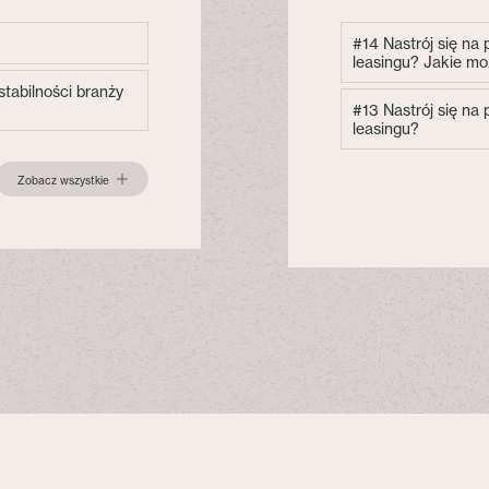
#14 Nastrój się na
leasingu? Jakie mo
tabilności branży
#13 Nastrój się na
leasingu?
Zobacz wszystkie