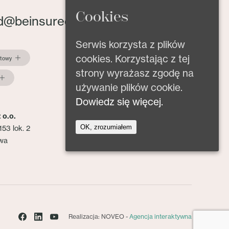
Cookies
d@beinsured.pl
Serwis korzysta z plików
cookies. Korzystając z tej
ktowy
strony wyrażasz zgodę na
używanie plików cookie.
Dowiedz się więcej.
 o.o.
OK, zrozumiałem
153 lok. 2
wa
Realizacja: NOVEO -
Agencja interaktywna