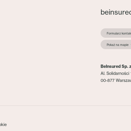
beinsure
Formularz konta
Pokaż na mapie
BeInsured Sp. z
Al. Solidarności 
00-877 Warsza
okie