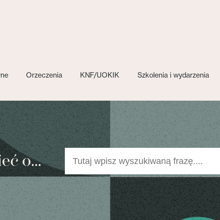
wne
Orzeczenia
KNF/UOKIK
Szkolenia i wydarzenia
ć o...