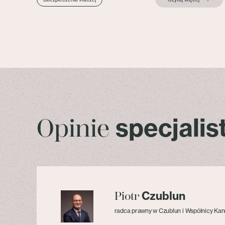
specjali
Opinie
Czublun
Piotr
radca prawny w Czublun i Wspólnicy Kan