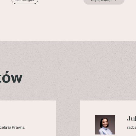
stów
Ju
celaria Prawna
radca