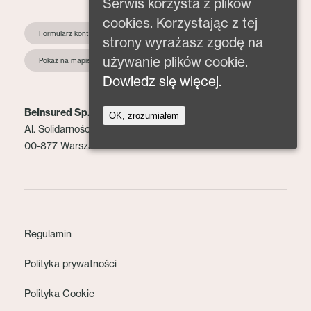
Serwis korzysta z plików
cookies. Korzystając z tej
Formularz kontaktowy
strony wyrażasz zgodę na
używanie plików cookie.
Pokaż na mapie
Dowiedz się więcej.
BeInsured Sp. z o.o.
OK, zrozumiałem
Al. Solidarności 153 lok. 2
00-877 Warszawa
Regulamin
Polityka prywatności
Polityka Cookie