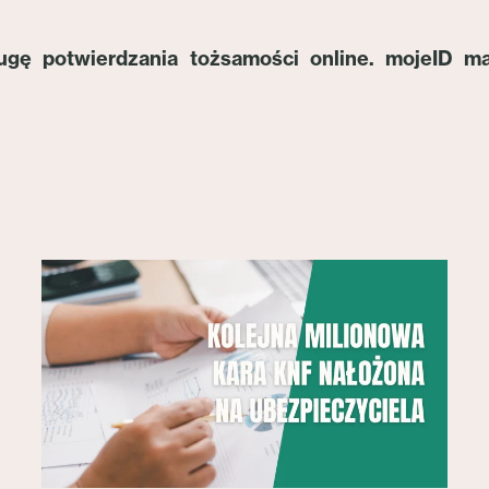
gę potwierdzania tożsamości online. mojeID m