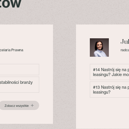
stów
Ju
celaria Prawna
radca
#14 Nastrój się na
leasingu? Jakie mo
tabilności branży
#13 Nastrój się na
leasingu?
Zobacz wszystkie