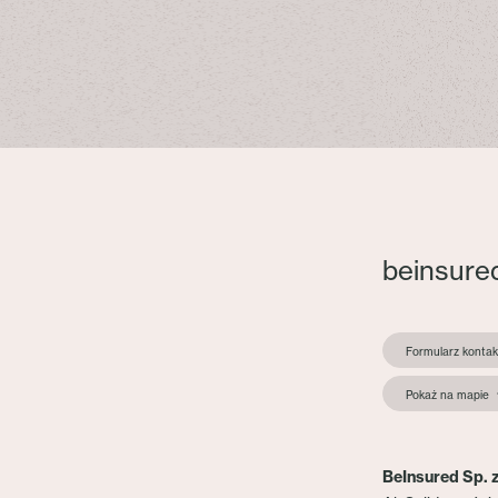
beinsure
Formularz konta
Pokaż na mapie
BeInsured Sp. z