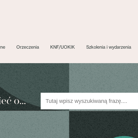
wne
Orzeczenia
KNF/UOKIK
Szkolenia i wydarzenia
ć o...