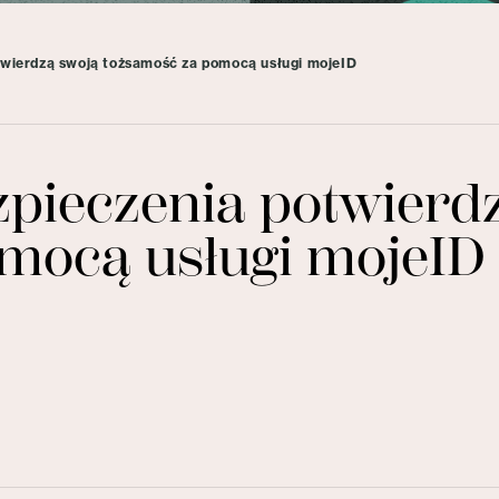
twierdzą swoją tożsamość za pomocą usługi mojeID
zpieczenia potwierd
mocą usługi mojeID