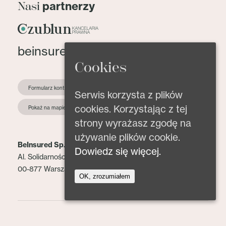
partnerzy
Nasi
beinsured@beinsured.pl
Cookies
Formularz kontaktowy
Serwis korzysta z plików
cookies. Korzystając z tej
Pokaż na mapie
strony wyrażasz zgodę na
używanie plików cookie.
BeInsured Sp. z o.o.
Dowiedz się więcej.
Al. Solidarności 153 lok. 2
00-877 Warszawa
OK, zrozumiałem