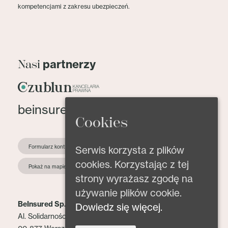
kompetencjami z zakresu ubezpieczeń.
partnerzy
Nasi
beinsured@beinsured.pl
Cookies
Formularz kontaktowy
Serwis korzysta z plików
cookies. Korzystając z tej
Pokaż na mapie
strony wyrażasz zgodę na
używanie plików cookie.
BeInsured Sp. z o.o.
Dowiedz się więcej.
Al. Solidarności 153 lok. 2