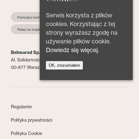
Serwis korzysta z plików
Formularz kontaktowy
cookies. Korzystając z tej
Pokaż na mapie
strony wyrażasz zgodę na
używanie plików cookie.
Dowiedz się więcej.
BeInsured Sp. z o.o.
Al. Solidarności 153 lok. 2
OK, zrozumiałem
00-877 Warszawa
Regulamin
Polityka prywatności
Polityka Cookie