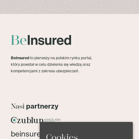
BeInsured
to pierwszy na polskim rynku portal,
który powstał w celu dzielenia się wiedzą oraz
kompetencjami z zakresu ubezpieczeń.
partnerzy
Nasi
beinsured@beinsured.pl
Cookies