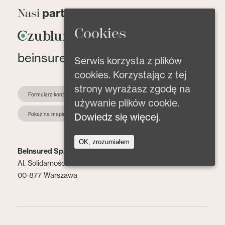
partnerzy
Nasi
Cookies
beinsured@beinsured.pl
Serwis korzysta z plików
cookies. Korzystając z tej
strony wyrażasz zgodę na
Formularz kontaktowy
używanie plików cookie.
Dowiedz się więcej.
Pokaż na mapie
OK, zrozumiałem
BeInsured Sp. z o.o.
Al. Solidarności 153 lok. 2
00-877 Warszawa